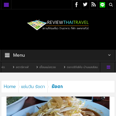
Menu
ด
สตาร์คาเฟ่
เขื่อนแม่สรวย
ตลาดโก้งโค้ง บ้านแสงโสม
ทิวผาคาเ
รัชดา
Home
แซ่บวัน รัชดา