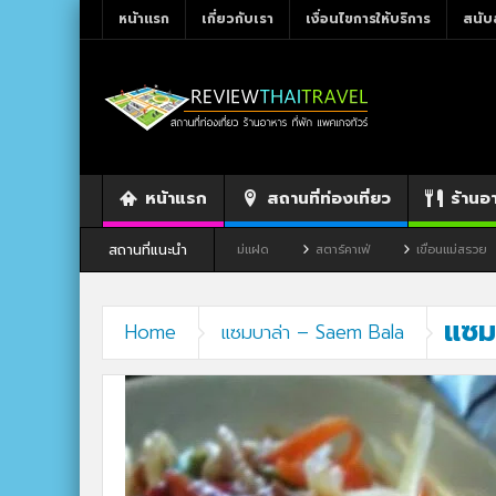
หน้าแรก
เกี่ยวกับเรา
เงื่อนไขการให้บริการ
สนับ
หน้าแรก
สถานที่ท่องเที่ยว
ร้านอ
สถานที่แนะนำ
าว จังหวัดเลย
ร้านอาหาร By แม่แฝด
สตาร์คาเฟ่
เขื่อนแม่สรวย
แซม
Home
แซมบาล่า – Saem Bala