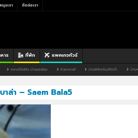
สนุนเรา
ติดต่อเรา
าหาร
ที่พัก
แพคเกจทัวร์
ตลาดโก้งโค้ง บ้านแสงโสม
ทิวผาคาเฟ่
บ้านพิพิธภัณฑ์ไทดำ
บ้านหนองมะ
บาล่า – Saem Bala5