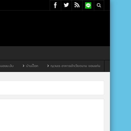
จับ
บ้านป๊อก
ญวนเร อาหารเช้าเวียดนาม ขอนแก่น