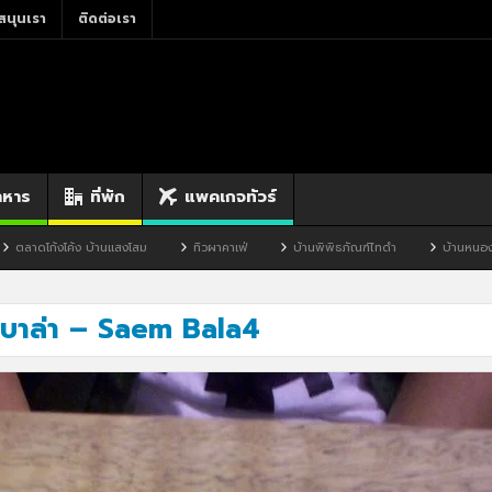
สนุนเรา
ติดต่อเรา
าหาร
ที่พัก
แพคเกจทัวร์
ค้ง บ้านแสงโสม
ทิวผาคาเฟ่
บ้านพิพิธภัณฑ์ไทดำ
บ้านหนองมะจับ
บาล่า – Saem Bala4