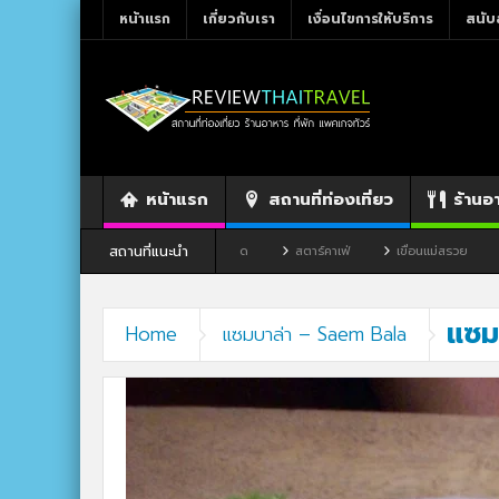
หน้าแรก
เกี่ยวกับเรา
เงื่อนไขการให้บริการ
สนับ
หน้าแรก
สถานที่ท่องเที่ยว
ร้านอ
สถานที่แนะนำ
เลย
ร้านอาหาร By แม่แฝด
สตาร์คาเฟ่
เขื่อนแม่สรวย
ตลาดโก้งโ
แซม
Home
แซมบาล่า – Saem Bala