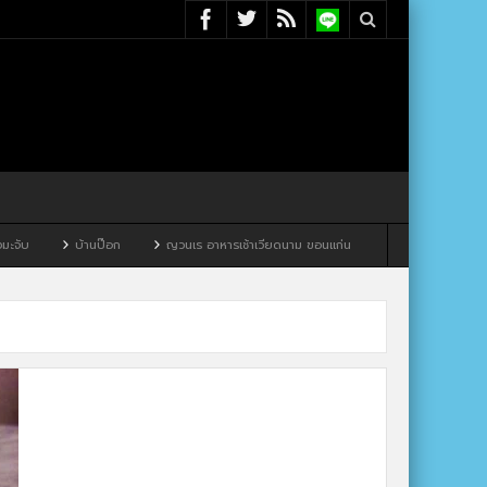
บ้านป๊อก
ญวนเร อาหารเช้าเวียดนาม ขอนแก่น