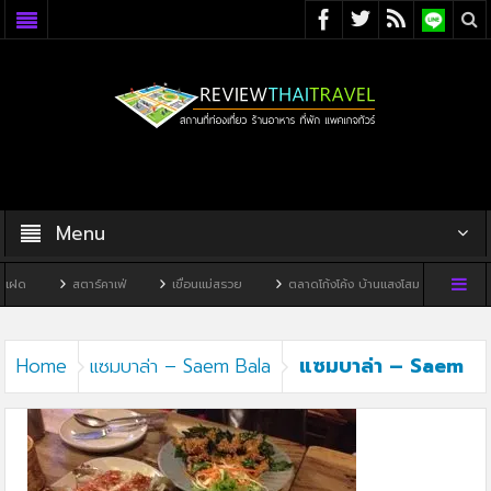
Menu
แฝด
สตาร์คาเฟ่
เขื่อนแม่สรวย
ตลาดโก้งโค้ง บ้านแสงโสม
ทิวผาคา
แซมบาล่า – Saem
Home
แซมบาล่า – Saem Bala
Bala3