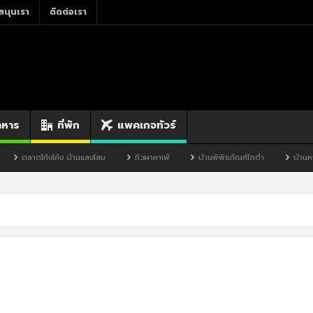
สนุนเรา
ติดต่อเรา
าหาร
ที่พัก
แพคเกจทัวร์
ตลาดโก้งโค้ง บ้านแสงโสม
ทิวผาคาเฟ่
บ้านพิพิธภัณฑ์ไทดำ
บ้านหนอง