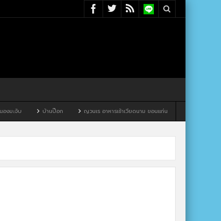
มะจับ
บ้านป๊อก
ญวนเร อาหารเช้าเวียดนาม ขอนแก่น