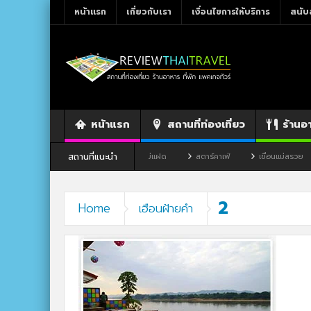
หน้าแรก
เกี่ยวกับเรา
เงื่อนไขการให้บริการ
สนับ
หน้าแรก
สถานที่ท่องเที่ยว
ร้านอ
สถานที่แนะนำ
ขาว จังหวัดเลย
ร้านอาหาร By แม่แฝด
สตาร์คาเฟ่
เขื่อนแม่สรวย
2
Home
เฮือนฝ้ายคำ