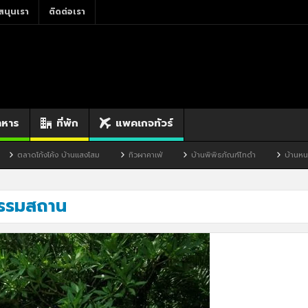
สนุนเรา
ติดต่อเรา
าหาร
ที่พัก
แพคเกจทัวร์
ตลาดโก้งโค้ง บ้านแสงโสม
ทิวผาคาเฟ่
บ้านพิพิธภัณฑ์ไทดำ
บ้านหนองมะจ
ธรรมสถาน