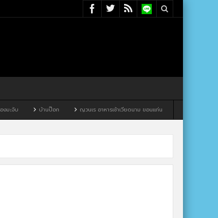
ับ
บ้านป๊อก
ญวนเร อาหารเช้าเวียดนาม ขอนแก่น