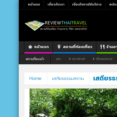
หน้าแรก
เกี่ยวกับเรา
เงื่อนไขการให้บริการ
สนับ
หน้าแรก
สถานที่ท่องเที่ยว
ร้านอ
สถานที่แนะนำ
ว จังหวัดเลย
ร้านอาหาร By แม่แฝด
สตาร์คาเฟ่
เขื่อนแม่สรวย
เสถียร
Home
เสถียรธรรมสถาน