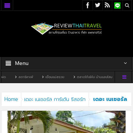
Menu
ด
สตาร์คาเฟ่
เขื่อนแม่สรวย
ตลาดโก้งโค้ง บ้านแสงโสม
ทิวผาคาเ
เดอะ เนเชอรัล
Home
เดอะ เนเชอรัล การ์เด้น รีสอร์ท
การ์เด้น รีสอร์ท3