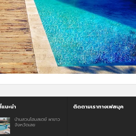
ี่แนะนำ
ติดตามเราทางเฟสบุค
บ้านสวนโฮมสเตย์ ผาขาว
จังหวัดเลย