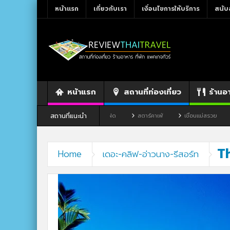
หน้าแรก
เกี่ยวกับเรา
เงื่อนไขการให้บริการ
สนับ
หน้าแรก
สถานที่ท่องเที่ยว
ร้านอ
สถานที่แนะนำ
งหวัดเลย
ร้านอาหาร By แม่แฝด
สตาร์คาเฟ่
เขื่อนแม่สรวย
ตลาด
T
Home
เดอะ-คลิฟ-อ่าวนาง-รีสอร์ท