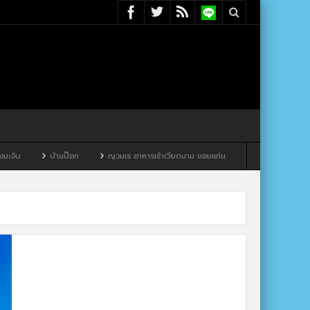
บ้านป๊อก
ญวนเร อาหารเช้าเวียดนาม ขอนแก่น