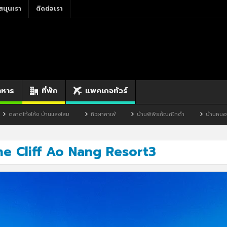
สนุนเรา
ติดต่อเรา
าหาร
ที่พัก
แพคเกจทัวร์
โก้งโค้ง บ้านแสงโสม
ทิวผาคาเฟ่
บ้านพิพิธภัณฑ์ไทดำ
บ้านหนองมะจับ
he Cliff Ao Nang Resort3