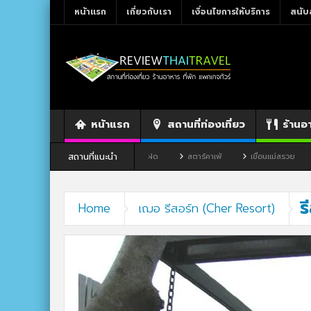
หน้าแรก
เกี่ยวกับเรา
เงื่อนไขการให้บริการ
สนับ
หน้าแรก
สถานที่ท่องเที่ยว
ร้านอ
สถานที่แนะนำ
จังหวัดเลย
ร้านอาหาร By แม่แฝด
สตาร์คาเฟ่
เขื่อนแม่สรวย
ตล
ร
Home
เฌอ รีสอร์ท (Cher Resort)