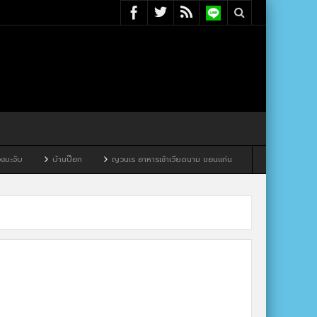
บ
บ้านป๊อก
ญวนเร อาหารเช้าเวียดนาม ขอนแก่น