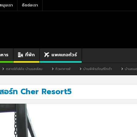
สนุนเรา
ติดต่อเรา
าหาร
ที่พัก
แพคเกจทัวร์
าดโก้งโค้ง บ้านแสงโสม
ทิวผาคาเฟ่
บ้านพิพิธภัณฑ์ไทดำ
บ้านหนองมะจั
ีสอร์ท Cher Resort5