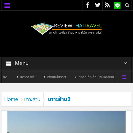
Menu
แฝด
สตาร์คาเฟ่
เขื่อนแม่สรวย
ตลาดโก้งโค้ง บ้านแสงโสม
ทิวผาคา
เกาะล้าน3
Home
เกาะล้าน