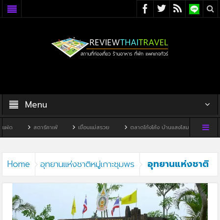
Menu
แฝด
สตาร์คาเฟ่
เขื่อนแม่สรวย
ตลาดโก้งโค้ง บ้านแสงโสม
ทิวผาคา
อุทยานแห่งชาติ
Home
อุทยานแห่งชาติหมู่เกาะชุมพร
หมู่เกาะชุมพร