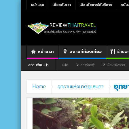
หน้าแรก
เกี่ยวกับเรา
เงื่อนไขการให้บริการ
สนับ
หน้าแรก
สถานที่ท่องเที่ยว
ร้านอ
สถานที่แนะนำ
าว จังหวัดเลย
ร้านอาหาร By แม่แฝด
สตาร์คาเฟ่
เขื่อนแม่สรวย
อุทย
Home
อุทยานแห่งชาติภูแลนคา