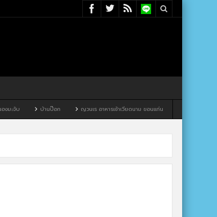
ะจับ
บ้านป๊อก
ญวนเร อาหารเช้าเวียดนาม ขอนแก่น