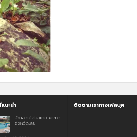
ี่แนะนำ
ติดตามเราทางเฟสบุค
บ้านสวนโฮมสเตย์ ผาขาว
จังหวัดเลย