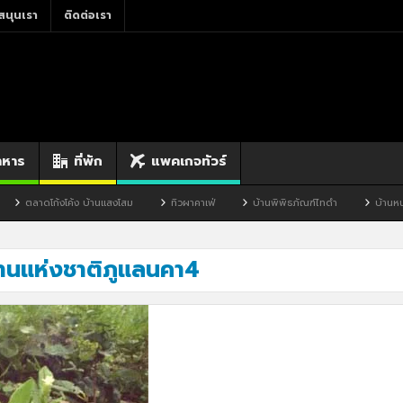
สนุนเรา
ติดต่อเรา
าหาร
ที่พัก
แพคเกจทัวร์
ตลาดโก้งโค้ง บ้านแสงโสม
ทิวผาคาเฟ่
บ้านพิพิธภัณฑ์ไทดำ
บ้านหนองม
านแห่งชาติภูแลนคา4