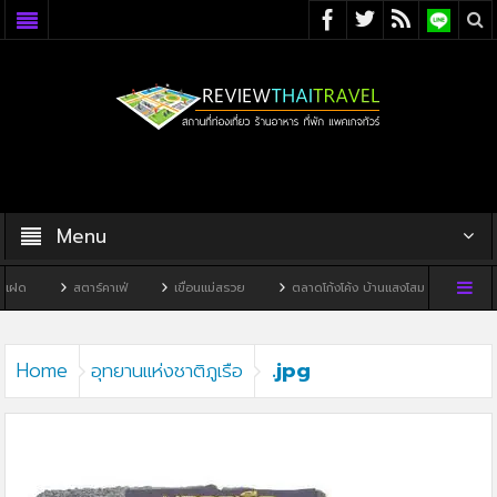
Menu
แฝด
สตาร์คาเฟ่
เขื่อนแม่สรวย
ตลาดโก้งโค้ง บ้านแสงโสม
ทิวผาคา
.jpg
Home
อุทยานแห่งชาติภูเรือ