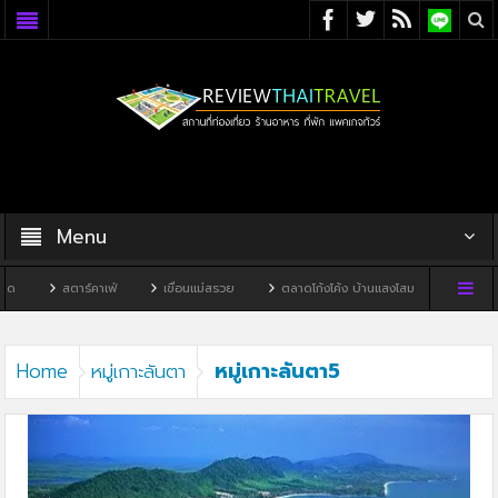
Menu
สตาร์คาเฟ่
เขื่อนแม่สรวย
ตลาดโก้งโค้ง บ้านแสงโสม
ทิวผาคาเฟ
หมู่เกาะลันตา5
Home
หมู่เกาะลันตา