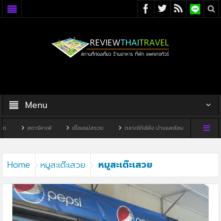
Menu
สตาร์คาเฟ่
เขื่อนแม่สรวย
ตลาดโก้งโค้ง บ้านแสงโสม
ทิวผาคาเฟ่
หมูสะเต๊ะเสวย
Home
หมูสะเต๊ะเสวย