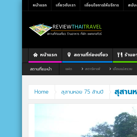
หน้าแรก
เกี่ยวกับเรา
เงื่อนไขการให้บริการ
สนับ
หน้าแรก
สถานที่ท่องเที่ยว
ร้านอ
สถานที่แนะนำ
ว จังหวัดเลย
ร้านอาหาร By แม่แฝด
สตาร์คาเฟ่
เขื่อนแม่สรวย
สุสานห
Home
สุสานหอย 75 ล้านปี