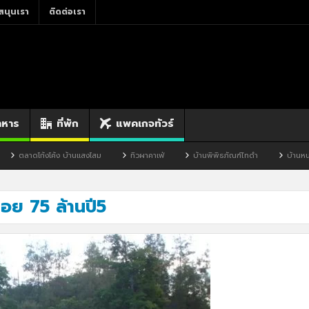
สนุนเรา
ติดต่อเรา
าหาร
ที่พัก
แพคเกจทัวร์
ตลาดโก้งโค้ง บ้านแสงโสม
ทิวผาคาเฟ่
บ้านพิพิธภัณฑ์ไทดำ
บ้านหนองมะ
อย 75 ล้านปี5