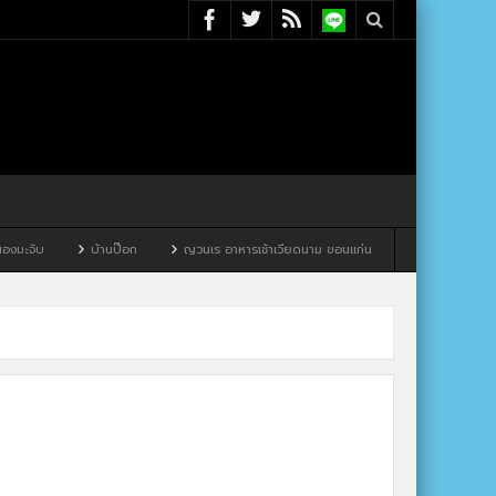
จับ
บ้านป๊อก
ญวนเร อาหารเช้าเวียดนาม ขอนแก่น