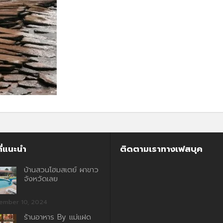
ี่แนะนำ
ติดตามเราทางเฟสบุค
บ้านสวนโฮมสเตย์ ผาขาว
จังหวัดเลย
ember 10, 2024
ร้านอาหาร By แม่แฝด