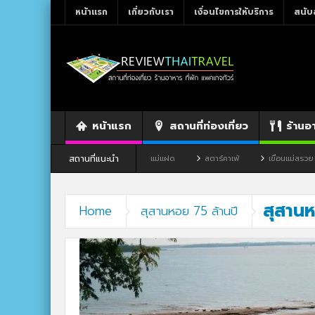
หน้าแรก
เกี่ยวกับเรา
เงื่อนไขการให้บริการ
สนับ
หน้าแรก
สถานที่ท่องเที่ยว
ร้านอ
สถานที่แนะนำ
ผาขาว จังหวัดเลย
ร้านอาหาร By แม่แฝด
สตาร์คาเฟ่
เขื่อนแม่สรวย
สุสานห
Home
สุสานหอย 75 ล้านปี