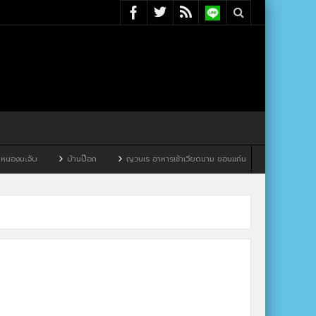
งมะจับ
บ้านป๊อก
ญวนเร อาหารเช้าเวียดนาม ขอนแก่น