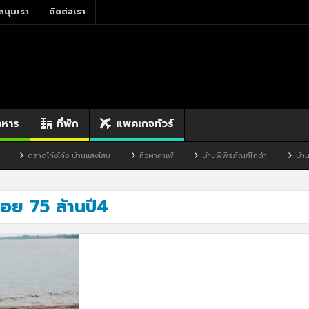
สนุนเรา
ติดต่อเรา
าหาร
ที่พัก
แพคเกจทัวร์
ตลาดโก้งโค้ง บ้านแสงโสม
ทิวผาคาเฟ่
บ้านพิพิธภัณฑ์ไทดำ
บ้านหนอ
อย 75 ล้านปี4