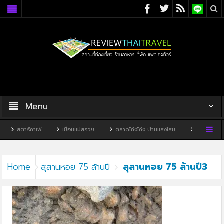
Menu
สตาร์คาเฟ่
เขื่อนแม่สรวย
ตลาดโก้งโค้ง บ้านแสงโสม
ทิวผาคาเฟ่
สุสานหอย 75 ล้านปี3
Home
สุสานหอย 75 ล้านปี