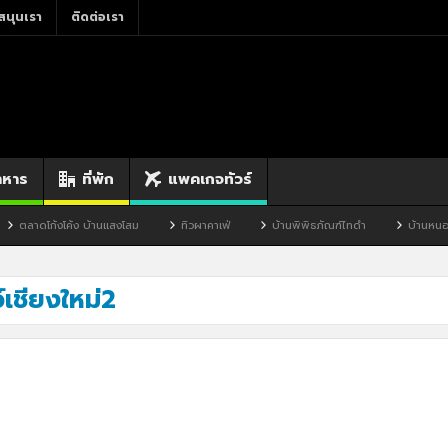
สนุนเรา
ติดต่อเรา
าหาร
ที่พัก
แพคเกจทัวร์
ตลาดโก้งโค้ง บ้านแสงโสม
ทิวผาคาเฟ่
บ้านพิพิธภัณฑ์ไทดำ
บ้านหนองมะ
์เชียงใหม่2