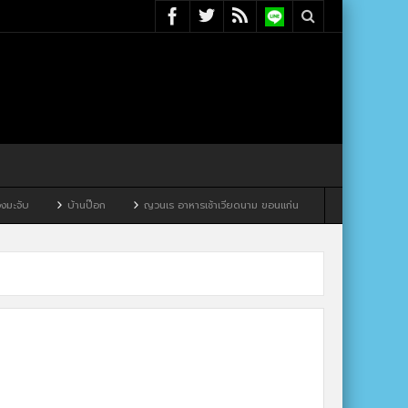
จับ
บ้านป๊อก
ญวนเร อาหารเช้าเวียดนาม ขอนแก่น