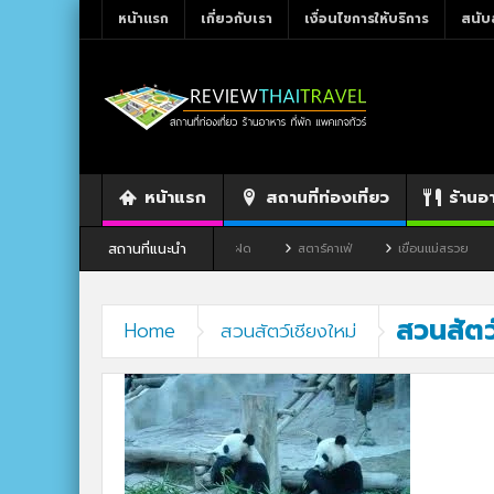
หน้าแรก
เกี่ยวกับเรา
เงื่อนไขการให้บริการ
สนับ
หน้าแรก
สถานที่ท่องเที่ยว
ร้านอ
สถานที่แนะนำ
ว จังหวัดเลย
ร้านอาหาร By แม่แฝด
สตาร์คาเฟ่
เขื่อนแม่สรวย
สวนสัตว
Home
สวนสัตว์เชียงใหม่