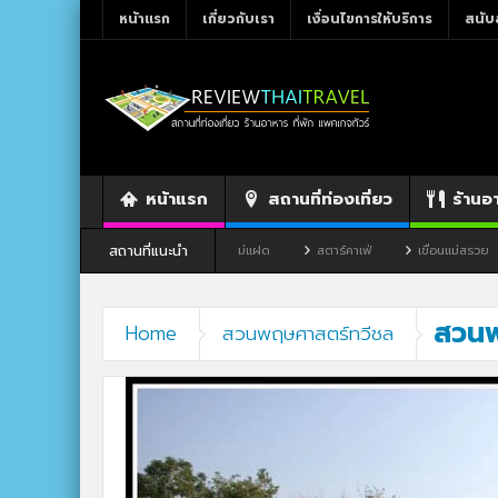
หน้าแรก
เกี่ยวกับเรา
เงื่อนไขการให้บริการ
สนับ
หน้าแรก
สถานที่ท่องเที่ยว
ร้านอ
สถานที่แนะนำ
ขาว จังหวัดเลย
ร้านอาหาร By แม่แฝด
สตาร์คาเฟ่
เขื่อนแม่สรวย
สวนพ
Home
สวนพฤษศาสตร์ทวีชล