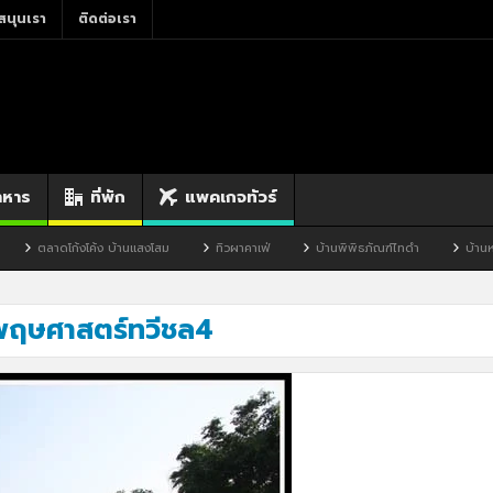
สนุนเรา
ติดต่อเรา
าหาร
ที่พัก
แพคเกจทัวร์
ตลาดโก้งโค้ง บ้านแสงโสม
ทิวผาคาเฟ่
บ้านพิพิธภัณฑ์ไทดำ
บ้านหนอง
ฤษศาสตร์ทวีชล4