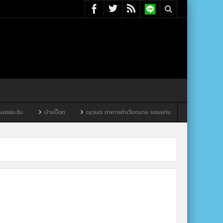
มะจับ
บ้านป๊อก
ญวนเร อาหารเช้าเวียดนาม ขอนแก่น