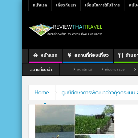
หน้าแรก
เกี่ยวกับเรา
เงื่อนไขการให้บริการ
สนับ
หน้าแรก
สถานที่ท่องเที่ยว
ร้านอ
สถานที่แนะนำ
ังหวัดเลย
ร้านอาหาร By แม่แฝด
สตาร์คาเฟ่
เขื่อนแม่สรวย
ตลา
Home
ศูนย์ศึกษาการพัฒนาอ่าวคุ้งกระเบน 
ราชดำริ5