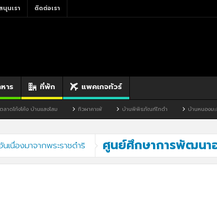
สนุนเรา
ติดต่อเรา
าหาร
ที่พัก
แพคเกจทัวร์
ดโก้งโค้ง บ้านแสงโสม
ทิวผาคาเฟ่
บ้านพิพิธภัณฑ์ไทดำ
บ้านหนองมะจับ
ศูนย์ศึกษาการพัฒนาอ่
อันเนื่องมาจากพระราชดำริ