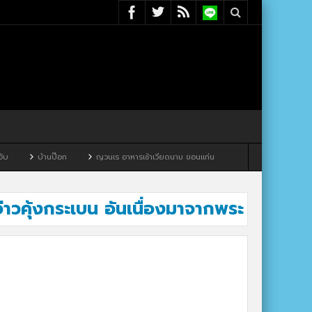
บ้านป๊อก
ญวนเร อาหารเช้าเวียดนาม ขอนแก่น
าวคุ้งกระเบน อันเนื่องมาจากพระ