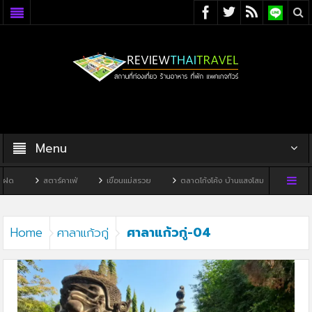
Menu
ฝด
สตาร์คาเฟ่
เขื่อนแม่สรวย
ตลาดโก้งโค้ง บ้านแสงโสม
ทิวผาคาเ
ศาลาแก้วกู่-04
Home
ศาลาแก้วกู่