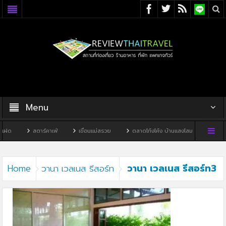
Menu
ฝด
สตาร์คาเฟ่
เขื่อนแม่สรวย
ตลาดโก้งโค้ง บ้านแสงโสม
ทิวผาคา
วานา เวลเนส รีสอร์ท3
Home
วานา เวลเนส รีสอร์ท