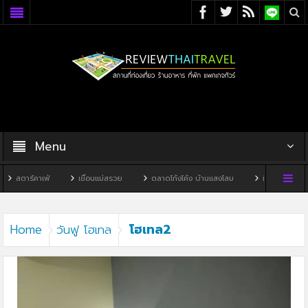
Menu
สตาร์คาเฟ่
เขื่อนแม่สรวย
ตลาดโก้งโค้ง บ้านแสงโสม
ทิวผาคาเฟ่
โฮเทล2
Home
วันฟู โฮเทล