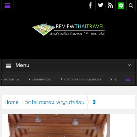
Menu
ตาร์คาเฟ่
เขื่อนแม่สรวย
ตลาดโก้งโค้ง บ้านแสงโสม
ทิวผาคาเฟ่
3
Home
วัดไร่แตงทอง พญาเต่าเรือน