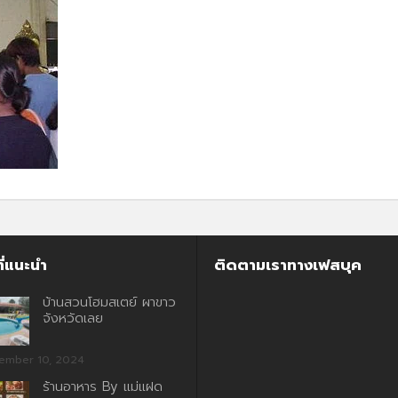
ี่แนะนำ
ติดตามเราทางเฟสบุค
บ้านสวนโฮมสเตย์ ผาขาว
จังหวัดเลย
ember 10, 2024
ร้านอาหาร By แม่แฝด