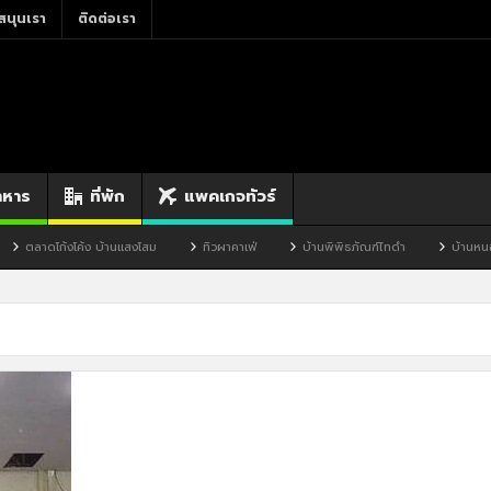
สนุนเรา
ติดต่อเรา
าหาร
ที่พัก
แพคเกจทัวร์
ตลาดโก้งโค้ง บ้านแสงโสม
ทิวผาคาเฟ่
บ้านพิพิธภัณฑ์ไทดำ
บ้านหนองมะ