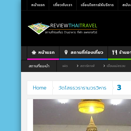
หน้าแรก
เกี่ยวกับเรา
เงื่อนไขการให้บริการ
สนับ
หน้าแรก
สถานที่ท่องเที่ยว
ร้านอ
สถานที่แนะนำ
ว จังหวัดเลย
ร้านอาหาร By แม่แฝด
สตาร์คาเฟ่
เขื่อนแม่สรวย
3
Home
วัดโสธรวรารามวรวิหาร