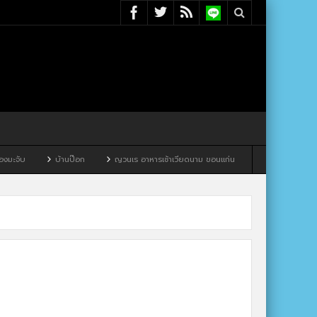
จับ
บ้านป๊อก
ญวนเร อาหารเช้าเวียดนาม ขอนแก่น