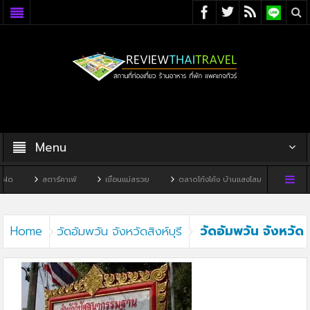
Menu
ฝด
สตาร์คาเฟ่
เขื่อนแม่สรวย
ตลาดโก้งโค้ง บ้านแสงโสม
ทิวผาคาเ
วัดอัมพวัน จังหวัด
Home
วัดอัมพวัน จังหวัดสิงห์บุรี
สิงห์บุรี2