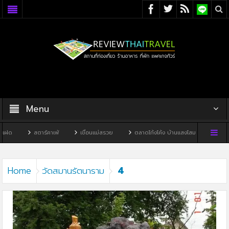
Menu
ฝด
สตาร์คาเฟ่
เขื่อนแม่สรวย
ตลาดโก้งโค้ง บ้านแสงโสม
ทิวผาคา
4
Home
วัดสมานรัตนาราม