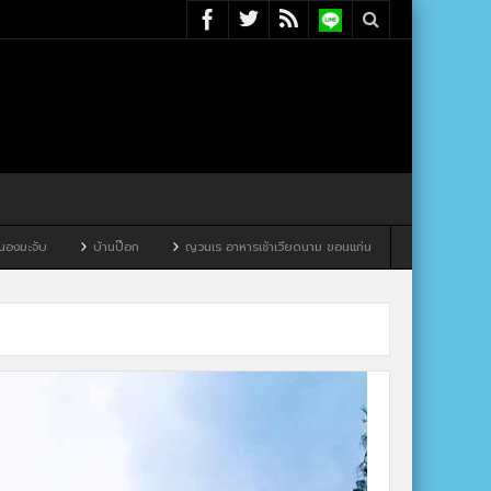
บ
บ้านป๊อก
ญวนเร อาหารเช้าเวียดนาม ขอนแก่น