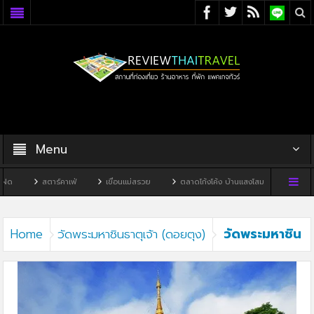
Menu
ด
สตาร์คาเฟ่
เขื่อนแม่สรวย
ตลาดโก้งโค้ง บ้านแสงโสม
ทิวผาคาเ
วัดพระมหาชิน
Home
วัดพระมหาชินธาตุเจ้า (ดอยตุง)
ธาตุเจ้า (ดอยตุง)5