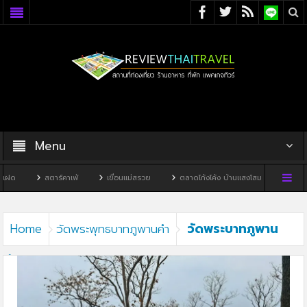
Menu
ฝด
สตาร์คาเฟ่
เขื่อนแม่สรวย
ตลาดโก้งโค้ง บ้านแสงโสม
ทิวผาคา
วัดพระบาทภูพาน
Home
วัดพระพุทธบาทภูพานคำ
คำ-06