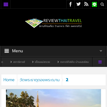
Menu
สตาร์คาเฟ่
เขื่อนแม่สรวย
ตลาดโก้งโค้ง บ้านแสงโสม
ทิวผาคาเฟ
2
Home
วัดพระธาตุดอยพระฌาน