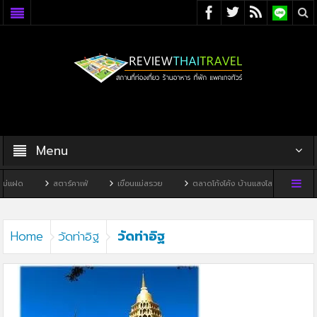
Menu
่แฝด
สตาร์คาเฟ่
เขื่อนแม่สรวย
ตลาดโก้งโค้ง บ้านแสงโสม
ทิวผา
วัดท่าอิฐ
Home
วัดท่าอิฐ