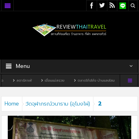
Menu
สตาร์คาเฟ่
เขื่อนแม่สรวย
ตลาดโก้งโค้ง บ้านแสงโสม
ทิวผาคาเฟ่
2
Home
วัดจุฬาภรณ์วนาราม (อุโมงไผ่)