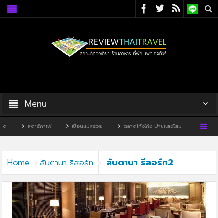
Menu
ด
สตาร์คาเฟ่
เขื่อนแม่สรวย
ตลาดโก้งโค้ง บ้านแสงโสม
ทิวผาคาเฟ
ลันตานา รีสอร์ท2
Home
ลันตานา รีสอร์ท