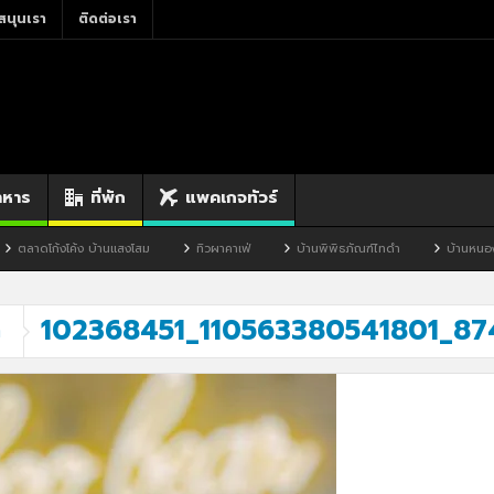
สนุนเรา
ติดต่อเรา
าหาร
ที่พัก
แพคเกจทัวร์
โก้งโค้ง บ้านแสงโสม
ทิวผาคาเฟ่
บ้านพิพิธภัณฑ์ไทดำ
บ้านหนองมะจับ
102368451_110563380541801_8
ต