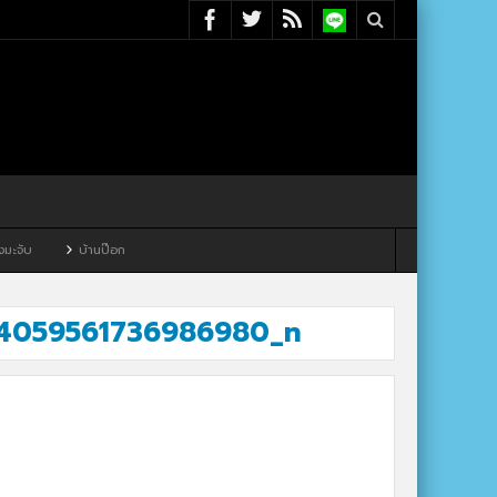
บ้านป๊อก
74059561736986980_n