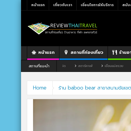
หน้าแรก
เกี่ยวกับเรา
เงื่อนไขการให้บริการ
สนับ
หน้าแรก
สถานที่ท่องเที่ยว
ร้านอ
สถานที่แนะนำ
งหวัดเลย
ร้านอาหาร By แม่แฝด
สตาร์คาเฟ่
เขื่อนแม่สรวย
ตลาด
ขอนแก่น
Home
ร้าน baboo bear สาขาสนามชัยเข