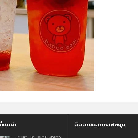
ี่แนะนำ
ติดตามเราทางเฟสบุค
บ้านสวนโฮมสเตย์ ผาขาว