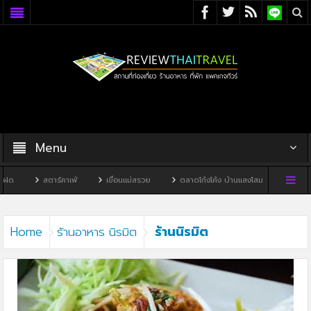
Menu
ฝด
สตาร์คาเฟ่
เขื่อนแม่สรวย
ตลาดโก้งโค้ง บ้านแสงโสม
ทิวผาคาเ
ร้านนิรมิต
Home
ร้านอาหาร นิรมิต