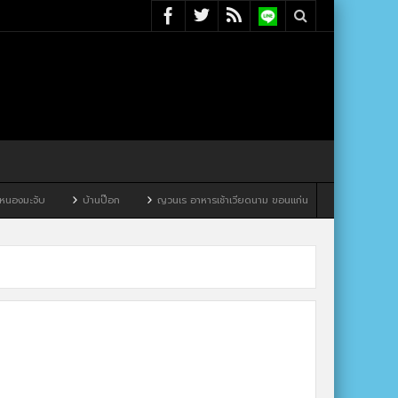
องมะจับ
บ้านป๊อก
ญวนเร อาหารเช้าเวียดนาม ขอนแก่น