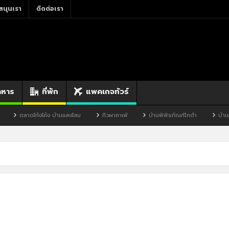
สนุนเรา
ติดต่อเรา
าหาร
ที่พัก
แพคเกจทัวร์
ตลาดโก้งโค้ง บ้านแสงโสม
ทิวผาคาเฟ่
บ้านพิพิธภัณฑ์ไทดำ
บ้านหน