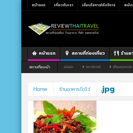
หน้าแรก
เกี่ยวกับเรา
เงื่อนไขการให้บริการ
สนับ
หน้าแรก
สถานที่ท่องเที่ยว
ร้านอ
สถานที่แนะนำ
ผาขาว จังหวัดเลย
ร้านอาหาร By แม่แฝด
สตาร์คาเฟ่
เขื่อนแม่สรวย
.jpg
Home
ร้านอาหารไดโว่