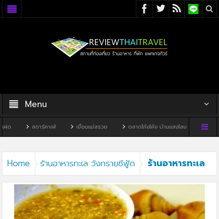
Menu
ฝด
สตาร์คาเฟ่
เขื่อนแม่สรวย
ตลาดโก้งโค้ง บ้านแสงโสม
ทิวผาคา
ร้านอาหารทะเล
Home
ร้านอาหารทะเล วังทรายซีฟู้ด
วังทรายซีฟู้ด2