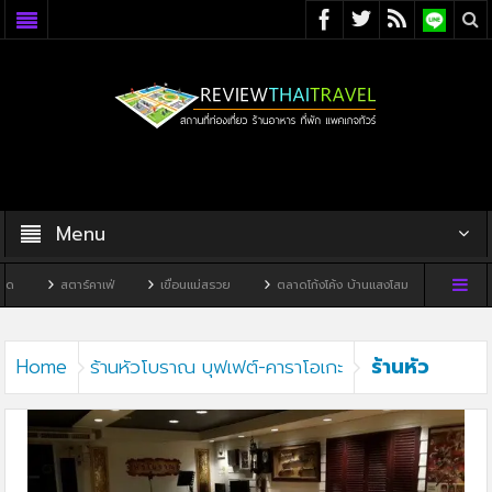
Menu
สตาร์คาเฟ่
เขื่อนแม่สรวย
ตลาดโก้งโค้ง บ้านแสงโสม
ทิวผาคาเฟ
ร้านหัว
Home
ร้านหัวโบราณ บุฟเฟต์-คาราโอเกะ
โบราณ บุฟเฟต์-คาราโอเกะ3