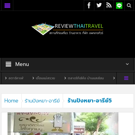
Menu
สตาร์คาเฟ่
เขื่อนแม่สรวย
ตลาดโก้งโค้ง บ้านแสงโสม
ทิวผาคาเฟ่
ร้านปังหยา-อารีย์5
Home
ร้านปังหยา-อารีย์