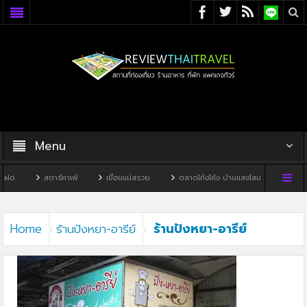
Menu
ฝด
สตาร์คาเฟ่
เขื่อนแม่สรวย
ตลาดโก้งโค้ง บ้านแสงโสม
ทิวผาคา
ร้านปังหยา-อารีย์
Home
ร้านปังหยา-อารีย์