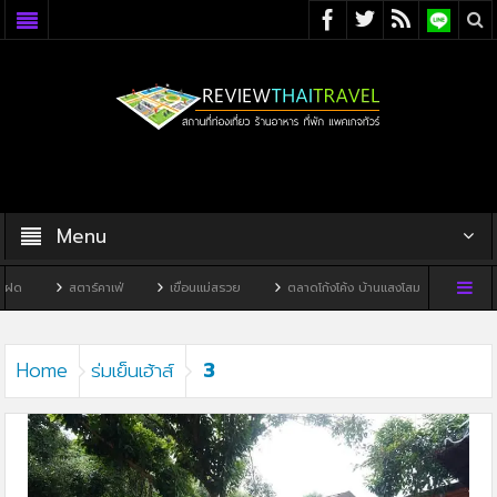
Menu
ฝด
สตาร์คาเฟ่
เขื่อนแม่สรวย
ตลาดโก้งโค้ง บ้านแสงโสม
ทิวผาคาเ
3
Home
ร่มเย็นเฮ้าส์