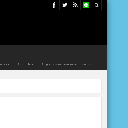
จับ
บ้านป๊อก
ญวนเร อาหารเช้าเวียดนาม ขอนแก่น