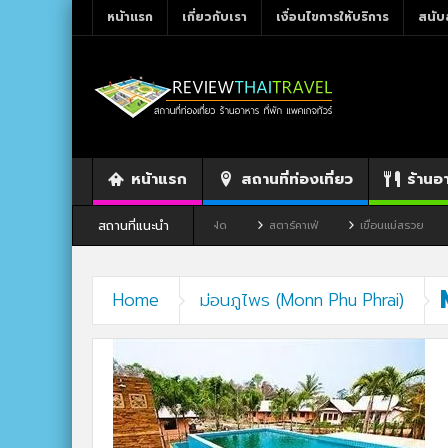
หน้าแรก
เกี่ยวกับเรา
เงื่อนไขการให้บริการ
สนับ
หน้าแรก
สถานที่ท่องเที่ยว
ร้านอ
สถานที่แนะนำ
ว จังหวัดเลย
ร้านอาหาร By แม่แฝด
สตาร์คาเฟ่
เขื่อนแม่สรวย
Home
ม่อนภูไพร (Monn Phu Phrai)