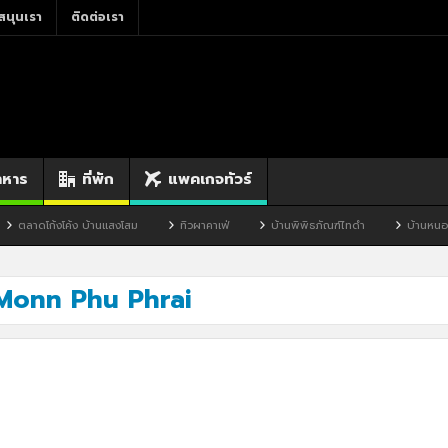
สนุนเรา
ติดต่อเรา
าหาร
ที่พัก
แพคเกจทัวร์
ตลาดโก้งโค้ง บ้านแสงโสม
ทิวผาคาเฟ่
บ้านพิพิธภัณฑ์ไทดำ
บ้านหนองมะ
Monn Phu Phrai