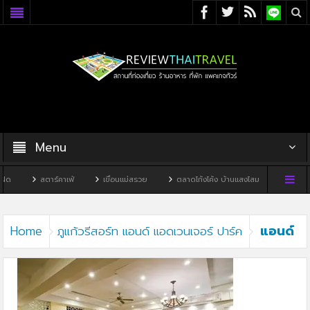
Menu
ด
สตาร์คาเฟ่
เขื่อนแม่สรวย
ตลาดโก้งโค้ง บ้านแสงโสม
ทิวผาคาเ
แอนด์
Home
ภูแก้วรีสอร์ท แอนด์ แอดเวนเจอร์ ปาร์ค
แอดเวนเจอร์ ปาร์ค3