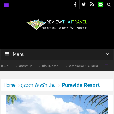
Menu
่แฝด
สตาร์คาเฟ่
เขื่อนแม่สรวย
ตลาดโก้งโค้ง บ้านแสงโสม
ทิวผา
Puravida Resort
Home
ภูรวิดา รีสอร์ท ปาย