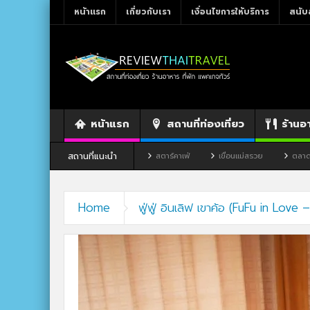
หน้าแรก
เกี่ยวกับเรา
เงื่อนไขการให้บริการ
สนับ
หน้าแรก
สถานที่ท่องเที่ยว
ร้านอ
สถานที่แนะนำ
ร้านอาหาร By แม่แฝด
สตาร์คาเฟ่
เขื่อนแม่สรวย
ตลาดโก้งโค้ง บ
Home
ฟู่ฟู่ อินเลิฟ เขาค้อ (FuFu in Lov