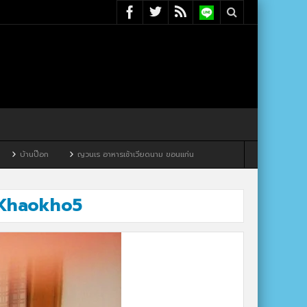
นป๊อก
ญวนเร อาหารเช้าเวียดนาม ขอนแก่น
e Khaokho5