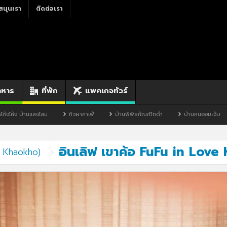
สนุนเรา
ติดต่อเรา
าหาร
ที่พัก
แพคเกจทัวร์
้านแสงโสม
ทิวผาคาเฟ่
บ้านพิพิธภัณฑ์ไทดำ
บ้านหนองมะจับ
บ้า
อินเลิฟ เขาค้อ FuFu in Lov
e – Khaokho)