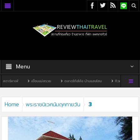
Menu
ตาร์คาเฟ่
เขื่อนแม่สรวย
ตลาดโก้งโค้ง บ้านแสงโสม
ทิวผาคาเฟ่
บ
3
Home
พระราชนิเวศน์มฤคทายวัน