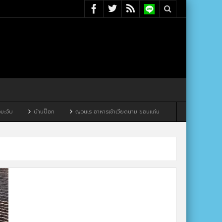
บ้านป๊อก
ญวนเร อาหารเช้าเวียดนาม ขอนแก่น