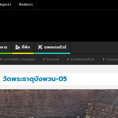
สนุนเรา
ติดต่อเรา
าหาร
ที่พัก
แพคเกจทัวร์
ดโก้งโค้ง บ้านแสงโสม
ทิวผาคาเฟ่
บ้านพิพิธภัณฑ์ไทดำ
บ้านหนองมะจับ
วัดพระธาตุบังพวน-05