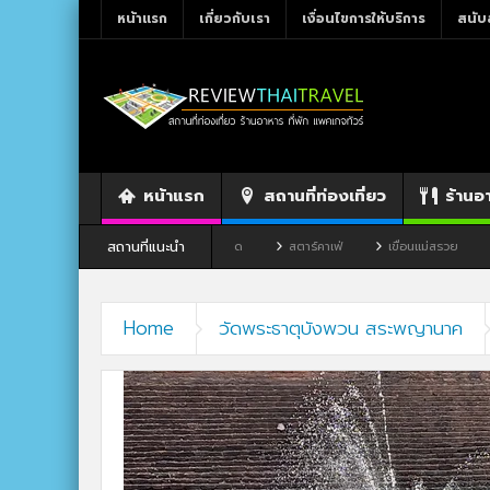
หน้าแรก
เกี่ยวกับเรา
เงื่อนไขการให้บริการ
สนับ
หน้าแรก
สถานที่ท่องเที่ยว
ร้านอ
สถานที่แนะนำ
ังหวัดเลย
ร้านอาหาร By แม่แฝด
สตาร์คาเฟ่
เขื่อนแม่สรวย
ตลา
Home
วัดพระธาตุบังพวน สระพญานาค