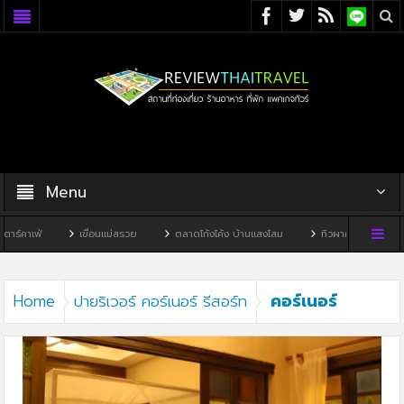
Menu
์คาเฟ่
เขื่อนแม่สรวย
ตลาดโก้งโค้ง บ้านแสงโสม
ทิวผาคาเฟ่
บ้า
คอร์เนอร์
Home
ปายริเวอร์ คอร์เนอร์ รีสอร์ท
รีสอร์ท3